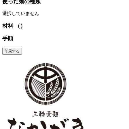
使った麺の種類
選択していません
材料 （）
手順